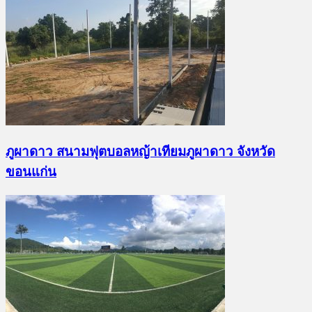
ภูผาดาว สนามฟุตบอลหญ้าเทียมภูผาดาว จังหวัด
ขอนแก่น