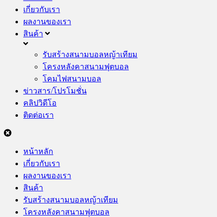
เกี่ยวกับเรา
ผลงานของเรา
สินค้า
รับสร้างสนามบอลหญ้าเทียม
โครงหลังคาสนามฟุตบอล
โคมไฟสนามบอล
ข่าวสาร/โปรโมชั่น
คลิปวิดีโอ
ติดต่อเรา
หน้าหลัก
เกี่ยวกับเรา
ผลงานของเรา
สินค้า
รับสร้างสนามบอลหญ้าเทียม
โครงหลังคาสนามฟุตบอล