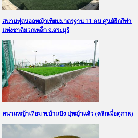
สนามฟุตบอลหญ้าเทียมมาตรฐาน 11 คน ศูนย์ฝึกกีฬา
แห่งชาติมวกเหล็ก จ.สระบุรี
สนามหญ้าเทียม ท.บ้านบึง ปูหญ้าแล้ว (คลิกเพื่อดูภาพ)