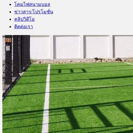
โคมไฟสนามบอล
ข่าวสาร/โปรโมชั่น
คลิปวิดีโอ
ติดต่อเรา