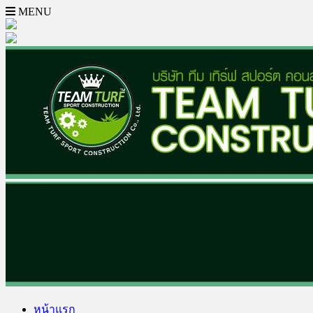
MENU
หน้าแรก