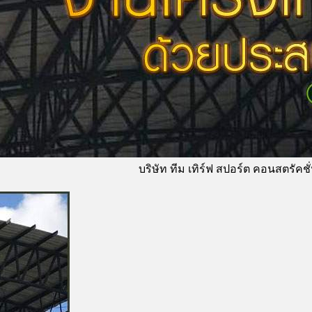
บริษัท ทีม เทิร์ฟ สปอร์ต คอนสตรัคชั่น จำกัด 