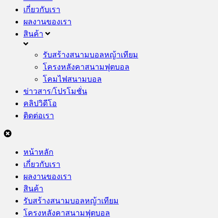
เกี่ยวกับเรา
ผลงานของเรา
สินค้า
รับสร้างสนามบอลหญ้าเทียม
โครงหลังคาสนามฟุตบอล
โคมไฟสนามบอล
ข่าวสาร/โปรโมชั่น
คลิปวิดีโอ
ติดต่อเรา
หน้าหลัก
เกี่ยวกับเรา
ผลงานของเรา
สินค้า
รับสร้างสนามบอลหญ้าเทียม
โครงหลังคาสนามฟุตบอล