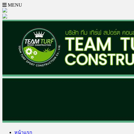
MENU
หน้าแรก