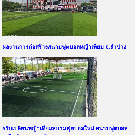
ผลงานการก่อสร้างสนามฟุตบอลหญ้าเทียม จ.ลำปาง
#รับเปลี่ยนหญ้าเทียมสนามฟุตบอลใหม่ สนามฟุตบอล