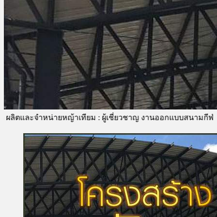
ะจำหน่ายหญ้าเทียม : ผู้เชี่ยวชาญ งานออกแบบสนามกีฬา รับเหมา