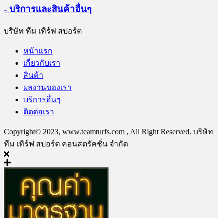
- บริการและสินค้าอื่นๆ
บริษัท ทีม เทิร์ฟ สปอร์ต
หน้าแรก
เกี่ยวกับเรา
สินค้า
ผลงานของเรา
บริการอื่นๆ
ติดต่อเรา
Copyright© 2023, www.teamturfs.com , All Right Reserved. บริษัท
ทีม เทิร์ฟ สปอร์ต คอนสตรัคชั่น จำกัด