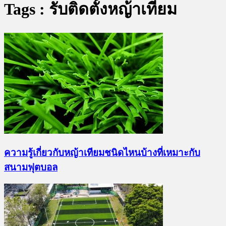
Tags : รับติดตั้งหญ้าเทียม
ความรู้เกี่ยวกับหญ้าเทียมชนิดไหนบ้างที่เหมาะกับ
สนามฟุตบอล