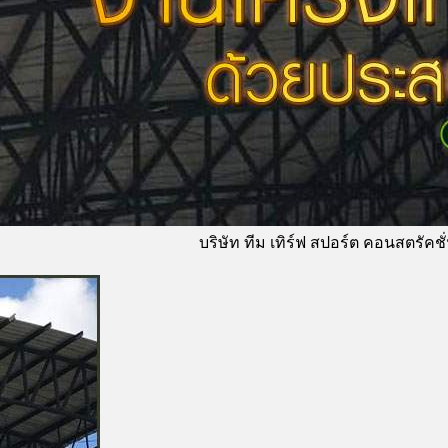
บริษัท ทีม เทิร์ฟ สปอร์ต คอนสตรัคชั่น จำกัด 