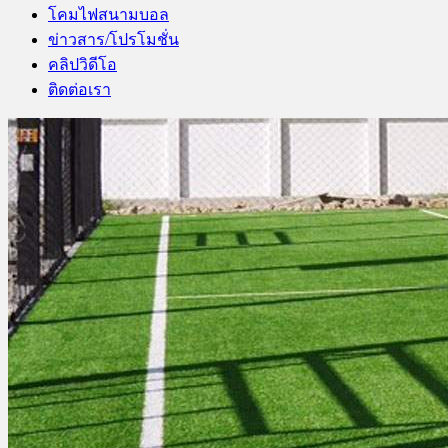
โคมไฟสนามบอล
ข่าวสาร/โปรโมชั่น
คลิปวิดีโอ
ติดต่อเรา