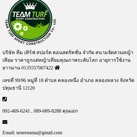
บริษัท ทีม เทิร์ฟ สปอร์ต คอนสตรัคชั่น จำกัด สนามจัดสวนหญ้า
เทียม ราคาถูกแต่หญ้าเทียมคุณภาพระดับโลก อายุการใช้งาน
ยาวนาน
0135557007422
เลขที่ 99/96 หมู่ที่ 18 ตำบล คลองหนึ่ง อำเภอ คลองหลวง จังหวัด
ปทุมธานี 12120
092-469-6241 , 089-689-8288 คุณเอก
Email:
seneenama@gmail.com