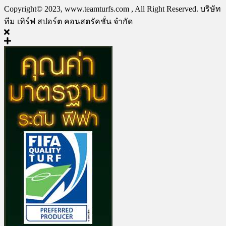
Copyright© 2023, www.teamturfs.com , All Right Reserved. บริษัท
ทีม เทิร์ฟ สปอร์ต คอนสตรัคชั่น จำกัด