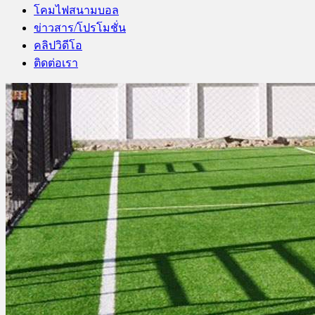
โคมไฟสนามบอล
ข่าวสาร/โปรโมชั่น
คลิปวิดีโอ
ติดต่อเรา