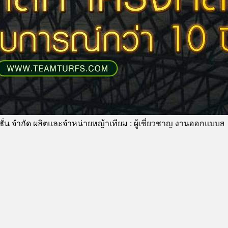
ด ผลิตและจำหน่ายหญ้าเทียม : ผู้เชี่ยวชาญ งานออกแบบสนามกีฬา 