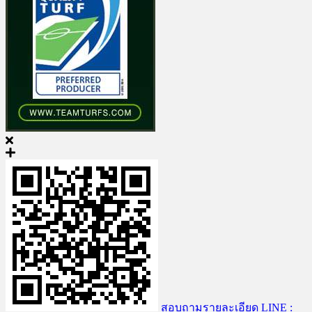
สอบถามรายละเอียด
LINE :