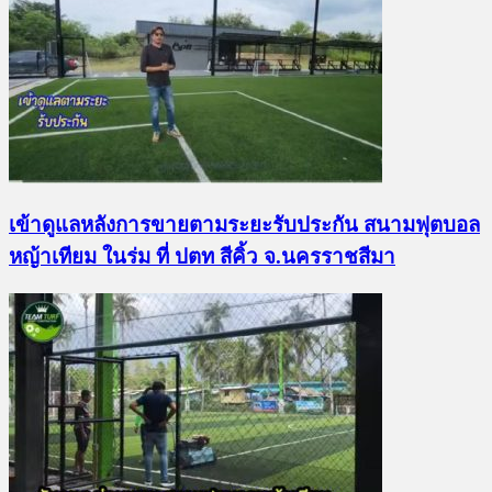
เข้าดูแลหลังการขายตามระยะรับประกัน สนามฟุตบอล
หญ้าเทียม ในร่ม ที่ ปตท สีคิ้ว จ.นครราชสีมา