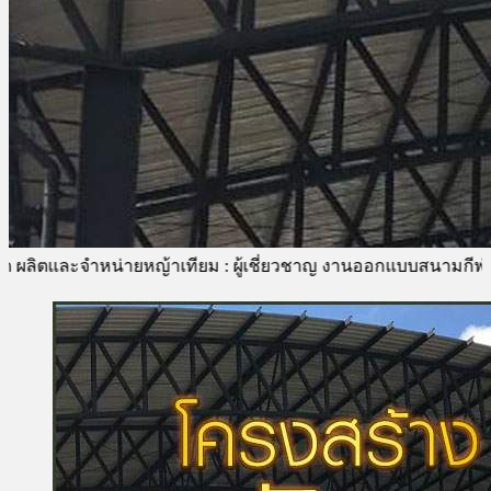
ิตและจำหน่ายหญ้าเทียม : ผู้เชี่ยวชาญ งานออกแบบสนามกีฬา รับเ