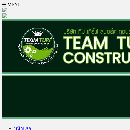
MENU
หน้าแรก