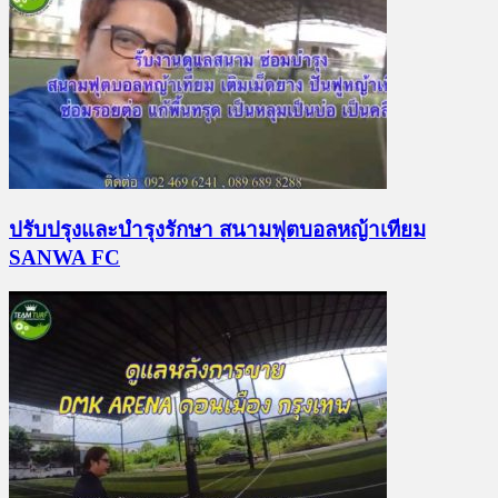
ปรับปรุงและบำรุงรักษา สนามฟุตบอลหญ้าเทียม
SANWA FC