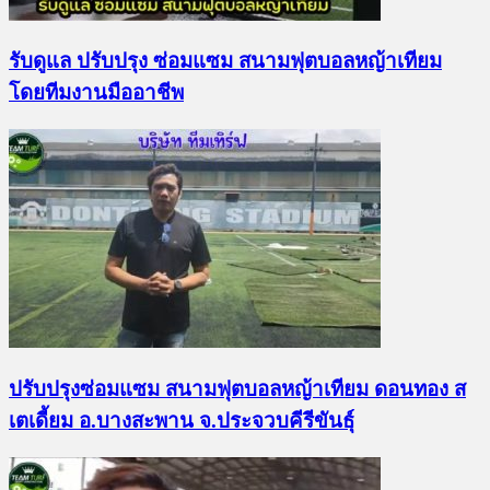
รับดูแล ปรับปรุง ซ่อมแซม สนามฟุตบอลหญ้าเทียม
โดยทีมงานมืออาชีพ
ปรับปรุงซ่อมแซม สนามฟุตบอลหญ้าเทียม ดอนทอง ส
เตเดี้ยม อ.บางสะพาน จ.ประจวบคีรีขันธุ์