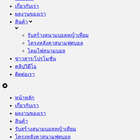
เกี่ยวกับเรา
ผลงานของเรา
สินค้า
รับสร้างสนามบอลหญ้าเทียม
โครงหลังคาสนามฟุตบอล
โคมไฟสนามบอล
ข่าวสาร/โปรโมชั่น
คลิปวิดีโอ
ติดต่อเรา
หน้าหลัก
เกี่ยวกับเรา
ผลงานของเรา
สินค้า
รับสร้างสนามบอลหญ้าเทียม
โครงหลังคาสนามฟุตบอล