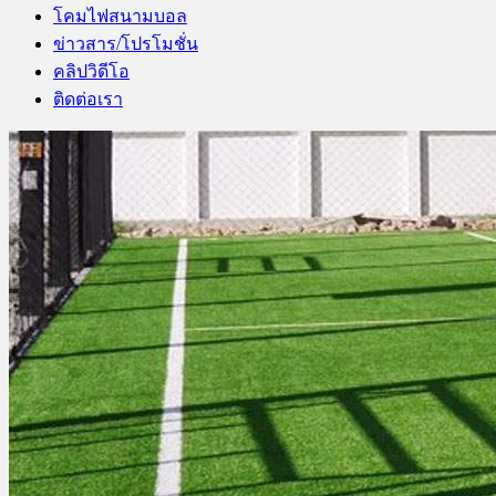
โคมไฟสนามบอล
ข่าวสาร/โปรโมชั่น
คลิปวิดีโอ
ติดต่อเรา