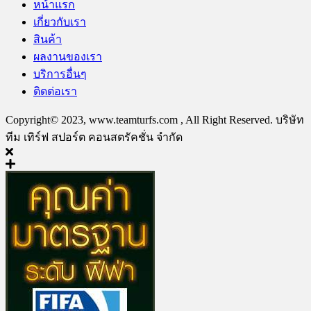
หน้าแรก
เกี่ยวกับเรา
สินค้า
ผลงานของเรา
บริการอื่นๆ
ติดต่อเรา
Copyright© 2023, www.teamturfs.com , All Right Reserved. บริษัท
ทีม เทิร์ฟ สปอร์ต คอนสตรัคชั่น จำกัด