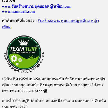
เว็บไซต์
www.รับสร้างสนามฟุตบอลหญ้าเทียม.com
www.teamturfs.com
คำค้นหาที่เกี่ยวข้อง :
รับสร้างสนามฟุตบอลหญ้าเทียม
หญ้า
เทียม
บริษัท ทีม เทิร์ฟ สปอร์ต คอนสตรัคชั่น จำกัด สนามจัดสวนหญ้า
เทียม ราคาถูกแต่หญ้าเทียมคุณภาพระดับโลก อายุการใช้งาน
ยาวนาน
0135557007422
เลขที่ 99/96 หมู่ที่ 18 ตำบล คลองหนึ่ง อำเภอ คลองหลวง จังหวัด
ปทุมธานี 12120