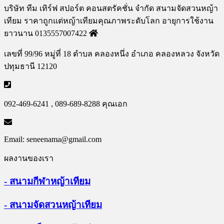
บริษัท ทีม เทิร์ฟ สปอร์ต คอนสตรัคชั่น จำกัด สนามจัดสวนหญ้า
เทียม ราคาถูกแต่หญ้าเทียมคุณภาพระดับโลก อายุการใช้งาน
ยาวนาน
0135557007422
เลขที่ 99/96 หมู่ที่ 18 ตำบล คลองหนึ่ง อำเภอ คลองหลวง จังหวัด
ปทุมธานี 12120
092-469-6241 , 089-689-8288 คุณเอก
Email:
seneenama@gmail.com
ผลงานของเรา
- สนามกีฬาหญ้าเทียม
- สนามจัดสวนหญ้าเทียม