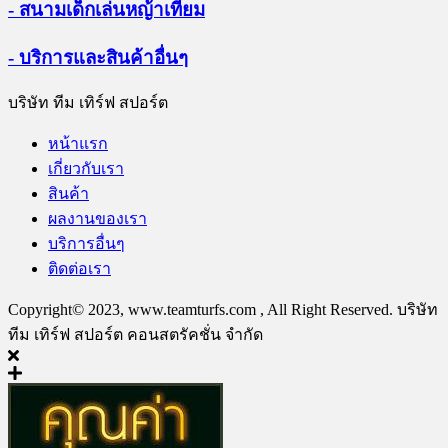
- สนามเด็กเล่นหญ้าเทียม
- บริการและสินค้าอื่นๆ
บริษัท ทีม เทิร์ฟ สปอร์ต
หน้าแรก
เกี่ยวกับเรา
สินค้า
ผลงานของเรา
บริการอื่นๆ
ติดต่อเรา
Copyright© 2023, www.teamturfs.com , All Right Reserved. บริษัท
ทีม เทิร์ฟ สปอร์ต คอนสตรัคชั่น จำกัด