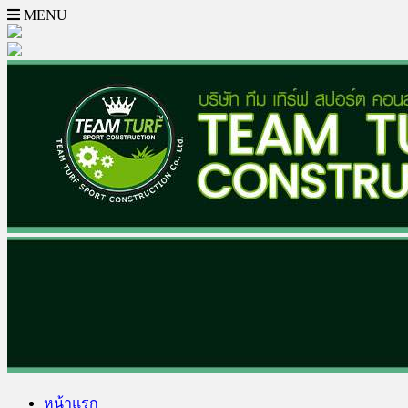
MENU
หน้าแรก