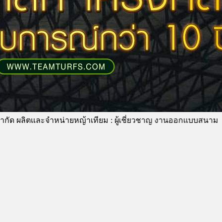
ัด ผลิตและจำหน่ายหญ้าเทียม : ผู้เชี่ยวชาญ งานออกแบบสนามกีฬา