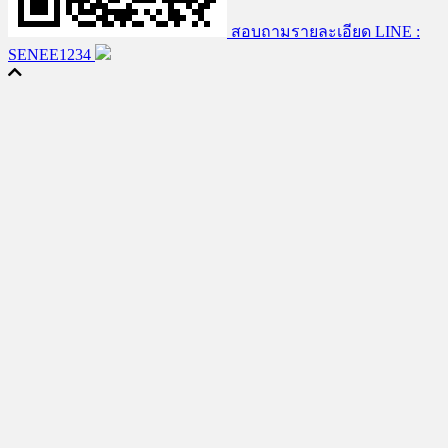
สอบถามรายละเอียด
LINE :
SENEE1234