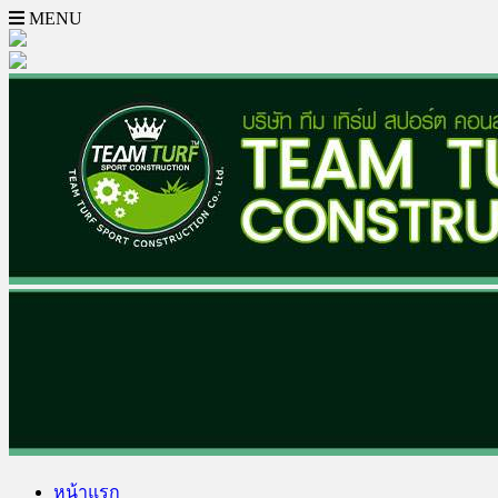
MENU
หน้าแรก