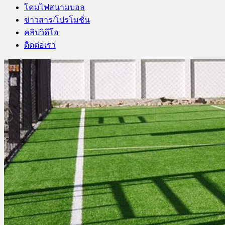
โคมไฟสนามบอล
ข่าวสาร/โปรโมชั่น
คลิปวิดีโอ
ติดต่อเรา