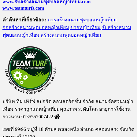
www.รับสร้างสนามฟุตบอลหญ้าเทียม.com
www.teamturfs.com
คำค้นหาที่เกี่ยวข้อง :
การสร้างสนามฟุตบอลหญ้าเทียม
ก่อสร้างสนามฟุตบอลหญ้าเทียม
ขายหญ้าเทียม
รับสร้างสนาม
ฟุตบอลหญ้าเทียม
สร้างสนามฟุตบอลหญ้าเทียม
บริษัท ทีม เทิร์ฟ สปอร์ต คอนสตรัคชั่น จำกัด สนามจัดสวนหญ้า
เทียม ราคาถูกแต่หญ้าเทียมคุณภาพระดับโลก อายุการใช้งาน
ยาวนาน
0135557007422
เลขที่ 99/96 หมู่ที่ 18 ตำบล คลองหนึ่ง อำเภอ คลองหลวง จังหวัด
ปทุมธานี 12120