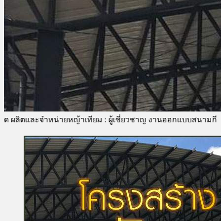
และจำหน่ายหญ้าเทียม : ผู้เชี่ยวชาญ งานออกแบบสนามกีฬา รับเห