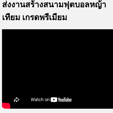
ส่งงานสร้างสนามฟุตบอลหญ้า
เทียม เกรดพรีเมียม