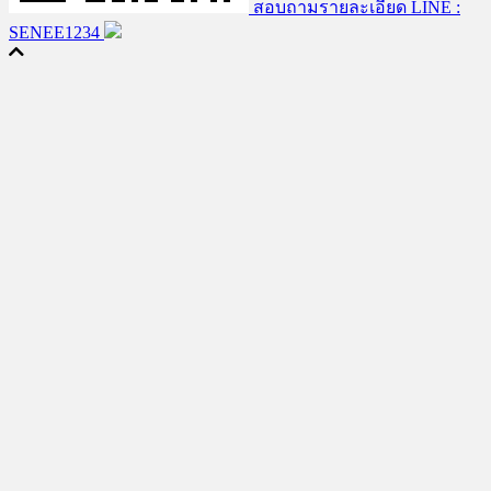
สอบถามรายละเอียด
LINE :
SENEE1234