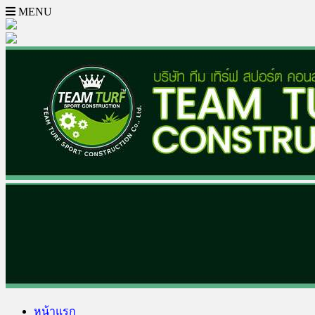
MENU
หน้าแรก