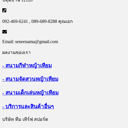
092-469-6241 , 089-689-8288 คุณเอก
Email:
seneenama@gmail.com
ผลงานของเรา
- สนามกีฬาหญ้าเทียม
- สนามจัดสวนหญ้าเทียม
- สนามเด็กเล่นหญ้าเทียม
- บริการและสินค้าอื่นๆ
บริษัท ทีม เทิร์ฟ สปอร์ต