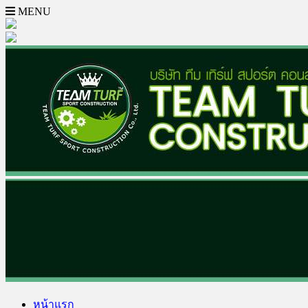
MENU
หน้าแรก