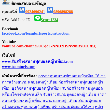
ติดต่อสอบถามข้อมูล
คุณเสนีย์
0924696241
0896898288
หรือ Add Line ID :
Senee1234
Facebook
facebook.com/teamturfsportconstruction
Youtube
youtube.com/channel/UCqqT-NND2HSNv9hRxUICtBg
เว็บไซต์
www.รับสร้างสนามฟุตบอลหญ้าเทียม.com
www.teamturfs.com
คำค้นหาที่เกี่ยวข้อง :
การลงทุนสนามฟุตบอลหญ้าเทียมให้เช่า
การสร้างสนามฟุตบอลหญ้าเทียม
ก่อสร้างสนามฟุตบอลหญ้า
เทียม
ธุรกิจสนามฟุตบอลหญ้าเทียม
รับก่อสร้างสนามฟุตบอล
พร้อมโครงหลังคาเหล็ก
รับสร้างสนามฟุตบอลหญ้าเทียม
ราคา
สนามฟุตบอลหญ้าเทียม
สนามบอลหญ้าเทียม
สนามฟุตบอล
สร้างสนามฟุตบอลหญ้าเทียม
สร้างสนามฟุตบอลให้เช่า
หญ้า