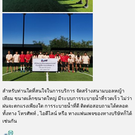
สำหรับท่านใดที่สนใจในการบริการ จัดสร้างสนามบอลหญ้า
เทียม ขนาดเล็กขนาดใหญ่ มีระบบการระบายน้ำที่รวดเร็ว ไม่ว่า
ฝนจะตกแรงเพียงใด การระบายน้ำที่ดี ติดต่อสอบถามได้ตลอด
ทั้งทาง โทรศัพท์ , ไอดีไลน์ หรือ ทางแฟนเพจของทางบริษัทก็ได้
เช่นกัน