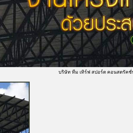
บริษัท ทีม เทิร์ฟ สปอร์ต คอนสตรัคชั่น จำกัด 